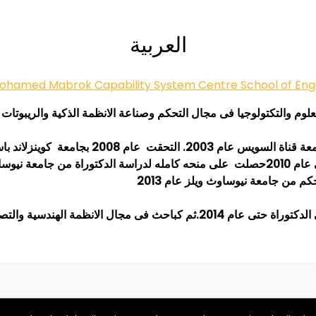
العربية
تخرجت من كلية العلوم قسم الرياضيات التطبيقية جا
حصلت علية عام 2009 فى فيزياء ميكانيكا الكم. فى عام 2010حصلت على منحه كامله لدراسة ا
تصميم فى جامعة نيوساوث ويلز حتى عام 2015